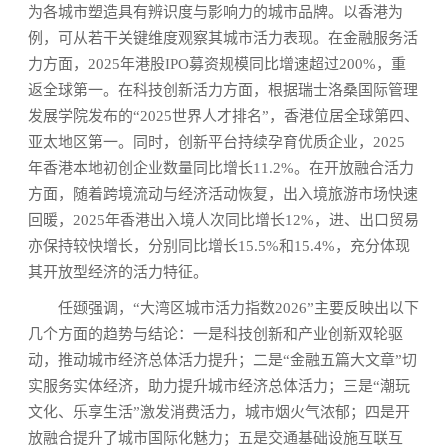
为各城市塑造具有辨识度与影响力的城市品牌。以香港为
例，可从若干关键维度观察其城市活力表现。在金融服务活
力方面，2025年港股IPO募资规模同比增速超过200%，重
返全球第一。在科技创新活力方面，根据瑞士洛桑国际管理
发展学院发布的“2025世界人才排名”，香港位居全球第四、
亚太地区第一。同时，创新平台持续孕育优质企业，2025
年香港本地初创企业数量同比增长11.2%。在开放融合活力
方面，随着跨境流动与经济活动恢复，出入境旅游市场快速
回暖，2025年香港出入境人次同比增长12%，进、出口贸易
亦保持较快增长，分别同比增长15.5%和15.4%，充分体现
其开放型经济的活力特征。
任颋强调，“大湾区城市活力指数2026”主要反映出以下
几个方面的趋势与结论：一是科技创新和产业创新双轮驱
动，推动城市经济总体活力提升；二是“金融五篇大文章”切
实服务实体经济，助力提升城市经济总体活力；三是“潮玩
文化、乐享生活”激发消费活力，城市烟火气浓郁；四是开
放融合提升了城市国际化魅力；五是交通基础设施互联互