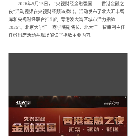
2026年5月15日， “央视财经金融强国——香港金融之
夜”活动视频在央视财经频道播出。活动发布了北大汇丰智
库和央视财经联合推出的“粤港澳大湾区城市活力指数
2026”。北京大学汇丰商学院副院长、北大汇丰智库副主任
任颋出席活动并现场解读了指数主要内容。