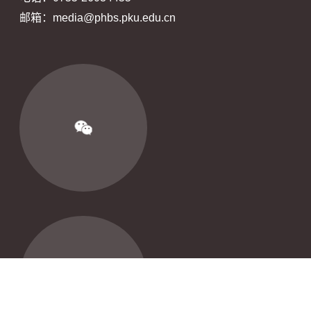
邮箱：media@phbs.pku.edu.cn