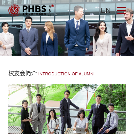
EN
校友会简介
INTRODUCTION OF ALUMNI