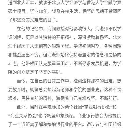
送到北大汇丰，就读于北京大学经济学与香港大学金融学双
硕士项目。毕业10年，谈及在校生活，杨坚的思绪不禁飘回
了那些充实又难忘的日子。
在他的记忆中，海闻教授对他影响很大。海老师不仅学
识渊博，更是以其独特的开拓精神，深深激励着杨坚。北大
汇丰经历了从无到有的艰难历程。学院初创时期，各种困难
和挑战层出不穷，但海老师始终保持着坚定的信念和昂扬的
斗志。他带领团队克服重重困难，不断寻求发展机遇，为学
院的创立奠定了坚实的基础。
而今，在自己的日常工作中，碰到这样那样的困难，想
要放弃时，杨坚总会想起海老师和学院的创业史，这种不畏
艰难、勇往直前的精神，激励着自己克难攻坚、不断前行。
此外，当时在学院参加的两个社团“商业银行协会”和
“商业关系协会”也令杨坚印象颇深。商业银行协会为他提供
了一个近距离了解和接触银行业的平台。通过参与社团组织