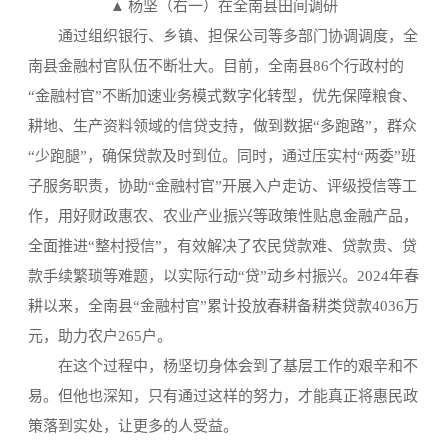
▲ 杨坚（右一）在全南县田间调研
通过组织银行、乡镇、担保公司等多部门协调调度，全
南县金融村官队伍不断壮大。目前，全南县86个行政村的
“金融村官”不断加速业务模式数字化转型，优先保障粮食、
耕地、生产资料领域的信贷支持，做到数据“多跑路”，群众
“少跑腿”，确保贷款及时到位。同时，通过压实村“两委”班
子服务职责，协助“金融村官”开展入户走访、评级授信等工
作，用好财政惠农、农业产业振兴等政策性贴息金融产品，
全面推进“整村授信”，有效解决了农民贷款难、贷款贵、贷
款手续繁琐等难题，以实际行动“贷”动乡村振兴。2024年春
耕以来，全南县“金融村官”累计投放春耕备耕类贷款4036万
元，助力农户265户。
在这个过程中，杨坚切身体会到了基层工作的艰辛和不
易。但他也深知，只有通过这样的努力，才能真正将惠民政
策落到实处，让更多的人受益。