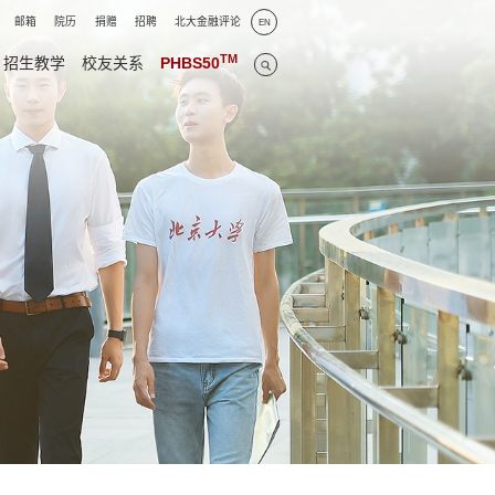
邮箱
院历
捐赠
招聘
北大金融评论
EN
TM
招生教学
校友关系
PHBS50