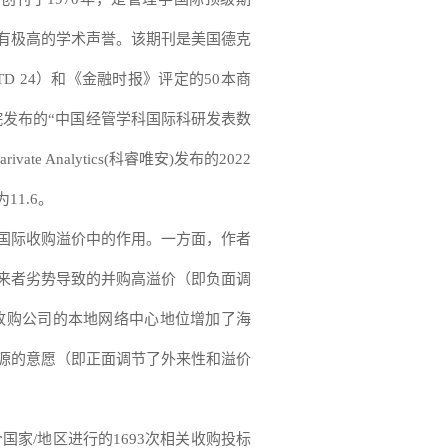
有极高的学术声誉。该期刊是美国德克
D 24）和《金融时报》评定的50本商
院发布的“中国经管学科国际科研发表数
te Analytics(科睿唯安)发布的2022
为11.6。
际收购溢价中的作用。一方面，作者
来者劣势导致的并购高溢价（即负面调
收购公司的本地网络中心地位增加了海
源的意愿（即正面调节了外来性和溢价
国家/地区进行的1693次相关收购投标