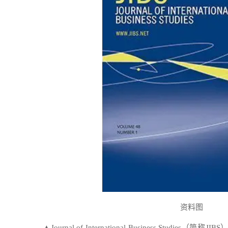
资料图
▲
Journal of International Business Studies
（简称JIB