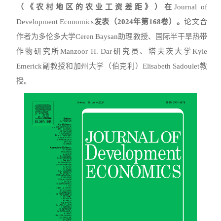
（《农村地区的农业工资差距》）
在
Journal of
Development Economics
发表
（
2024
年第
168
卷）
。
论文合
作者为多伦多大学Ceren Baysan助理教授、国际半干旱热带
作物研究所Manzoor H. Dar研究员、塔夫茨大学Kyle
Emerick副教授和加州大学（伯克利）Elisabeth Sadoulet教
授。