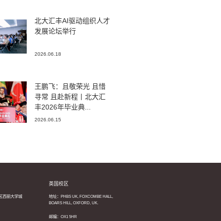
北大汇丰AI驱动组织人才
发展论坛举行
2026.06.18
王鹏飞：且敬荣光 且惜
寻常 且赴新程丨北大汇
丰2026年毕业典...
2026.06.15
英国校区
区西丽大学城
地址：PHBS UK, FOXCOMBE HALL,
BOARS HILL, OXFORD, UK.
邮编：OX1 5HR