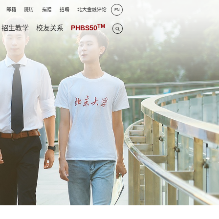
邮箱
院历
捐赠
招聘
北大金融评论
EN
TM
招生教学
校友关系
PHBS50