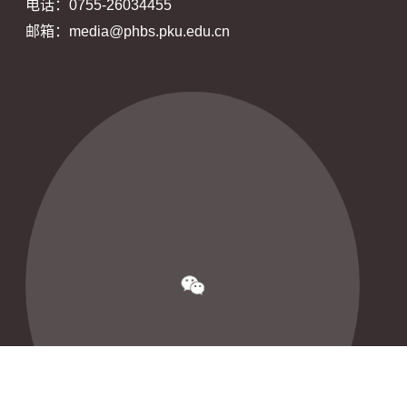
电话：0755-26034455
邮箱：media@phbs.pku.edu.cn