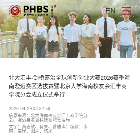
EN
北大汇丰-剑桥嘉治全球创新创业大赛2026赛季海
南澄迈赛区选拔赛暨北京大学海南校友会汇丰商
学院分会成立仪式举行
2026-04-29 08:22:59
信息来源：北大海南校友会汇丰商学院分
会、澄迈县老城科技新城管理局
文字：黄志敏、蒋果、曾雅琪；编辑：木
南、姜岸；图片：悠米