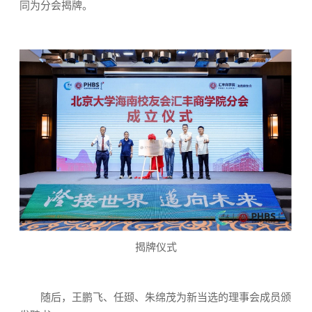
同为分会揭牌。
揭牌仪式
随后，王鹏飞、任颋、朱绵茂为新当选的理事会成员颁