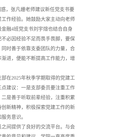
困惑，张凡姗老师建议新任党支书要
累工作经验。她鼓励大家主动向老师
级金融4班党支书刘宇煊也结合自身
记不必因经验不足而畏手畏脚，要保
；同时善于依靠支委团队的力量，合
序渐进，便能不断提高工作能力，增
部在2025年秋季学期取得的党建工
三点建议：一是支部委员要注重工作
；二是善于听取前辈经验，注重积累
持创新精神，积极探索党建工作的新
和服务意识。
员之间提供了良好的交流平台。与会
宝贵的意见和建议。学院一直高度重