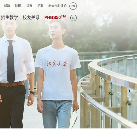
邮箱
院历
捐赠
招聘
北大金融评论
EN
TM
招生教学
校友关系
PHBS50