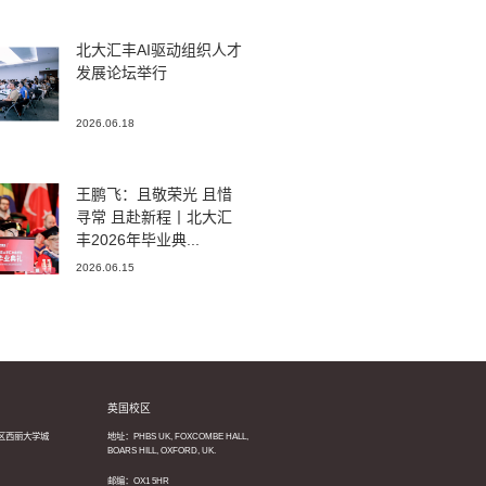
北大汇丰AI驱动组织人才
发展论坛举行
2026.06.18
王鹏飞：且敬荣光 且惜
寻常 且赴新程丨北大汇
丰2026年毕业典...
2026.06.15
英国校区
区西丽大学城
地址：PHBS UK, FOXCOMBE HALL,
BOARS HILL, OXFORD, UK.
邮编：OX1 5HR