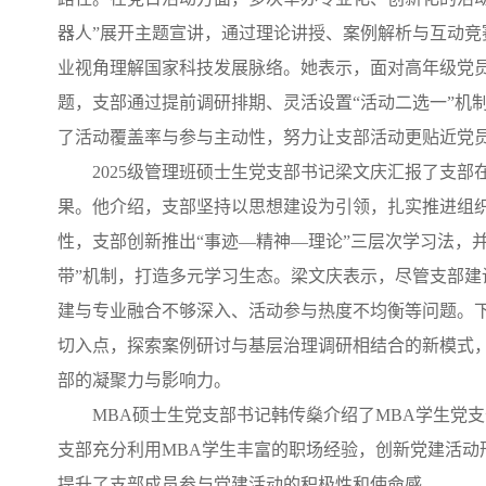
器人”展开主题宣讲，通过理论讲授、案例解析与互动竞
业视角理解国家科技发展脉络。她表示，面对高年级党
题，支部通过提前调研排期、灵活设置“活动二选一”机
了活动覆盖率与参与主动性，努力让支部活动更贴近党
2025级管理班硕士生党支部书记梁文庆汇报了支
果。他介绍，支部坚持以思想建设为引领，扎实推进组
性，支部创新推出“事迹—精神—理论”三层次学习法，并
带”机制，打造多元学习生态。梁文庆表示，尽管支部建
建与专业融合不够深入、活动参与热度不均衡等问题。下
切入点，探索案例研讨与基层治理调研相结合的新模式
部的凝聚力与影响力。
MBA硕士生党支部书记韩传燊介绍了MBA学生党
支部充分利用MBA学生丰富的职场经验，创新党建活动
提升了支部成员参与党建活动的积极性和使命感。