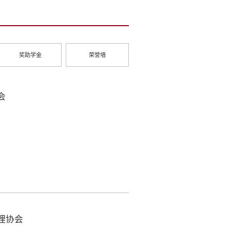
奖助学金
荣誉墙
会
理协会