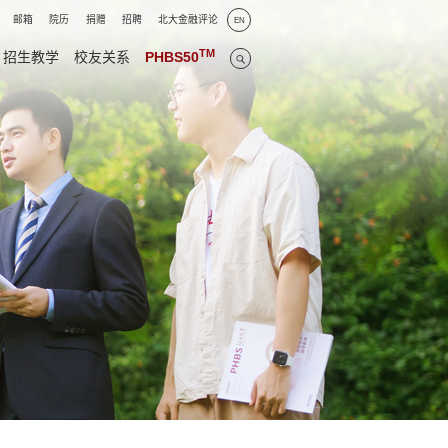
邮箱
院历
捐赠
招聘
北大金融评论
EN
TM
招生教学
校友关系
PHBS50