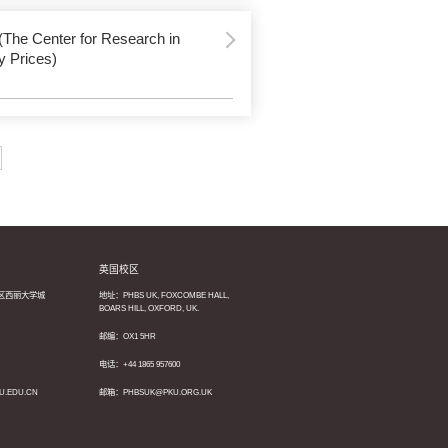
The Center for Research in
y Prices)
英国校区
区西丽大学城
地址：PHBS UK, FOXCOMBE HALL,
BOARS HILL, OXFORD, UK.
邮编：OX1 5HR
电话：+44 1865 957600
U.EDU.CN
邮箱：PHBSUK@PKU.ORG.UK