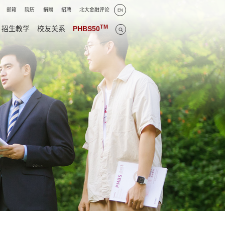
邮箱
院历
捐赠
招聘
北大金融评论
EN
TM
招生教学
校友关系
PHBS50