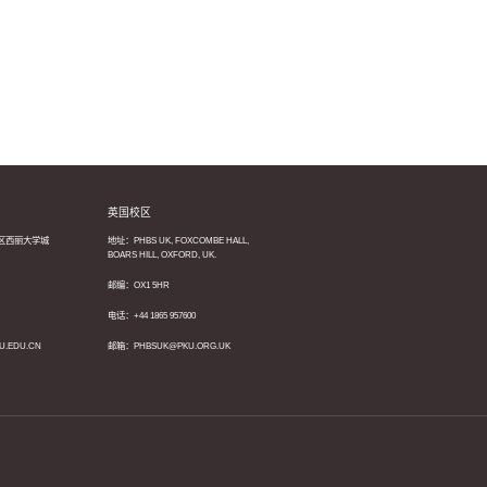
英国校区
区西丽大学城
地址：PHBS UK, FOXCOMBE HALL,
BOARS HILL, OXFORD, UK.
邮编：OX1 5HR
电话：+44 1865 957600
U.EDU.CN
邮箱：PHBSUK@PKU.ORG.UK