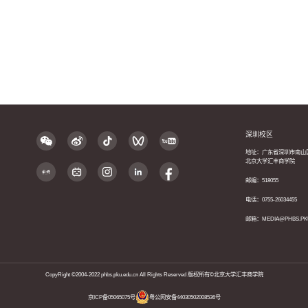
深圳校区
地址：广东省深圳市南山
北京大学汇丰商学院
邮编：518055
电话：0755-26034455
邮箱：MEDIA@PHBS.PK
CopyRight ©2004-2022 phbs.pku.edu.cn All Rights Reserved 版权所有©北京大学汇丰商学院
京ICP备05065075号
粤公网安备44030502008536号