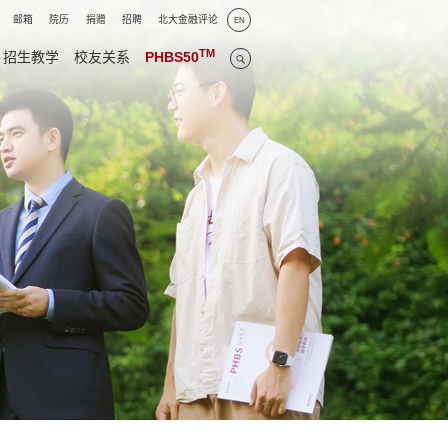
邮箱
院历
捐赠
招聘
北大金融评论
EN
TM
招生教学
校友关系
PHBS50