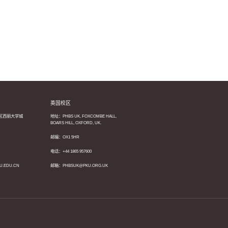
英国校区
区西丽大学城
地址：PHBS UK, FOXCOMBE HALL,
BOARS HILL, OXFORD, UK.
邮编：OX1 5HR
电话：+44 1865 957600
U.EDU.CN
邮箱：PHBSUK@PKU.ORG.UK