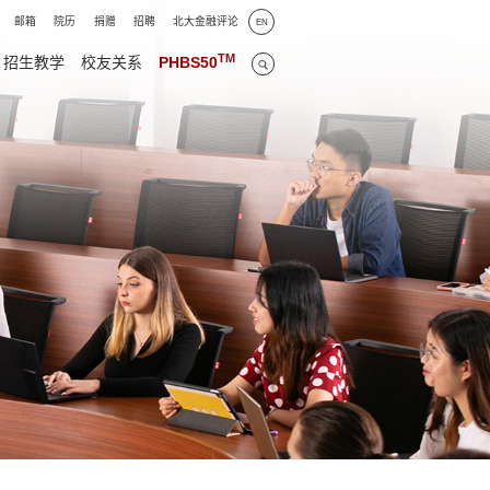
邮箱
院历
捐赠
招聘
北大金融评论
EN
TM
招生教学
校友关系
PHBS50