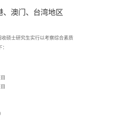
香港、澳门、台湾地区
中招收硕士研究生实行以考察综合素质
下：
项目
项目
）