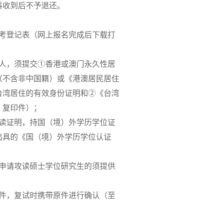
料收到后不予退还。
报考登记表（网上报名完成后下载打
请人，须提交①香港或澳门永久性居
（不含非中国籍）或《港澳居民居住
台湾居住的有效身份证明和②《台湾
》复印件）；
在读证明，持国（境）外学历学位证
出具的《国（境）外学历学位认证
（申请攻读硕士学位研究生的须提供
印件，复试时携带原件进行确认（至