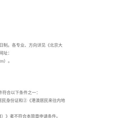
全日制。各专业、方向详见《北京大
（网址：
x.htm）。
件符合以下条件之一：
居民身份证和②《港澳居民来往内地
籍）》者不符合本简章申请条件。