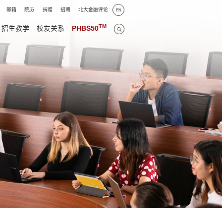
邮箱
院历
捐赠
招聘
北大金融评论
EN
TM
招生教学
校友关系
PHBS50