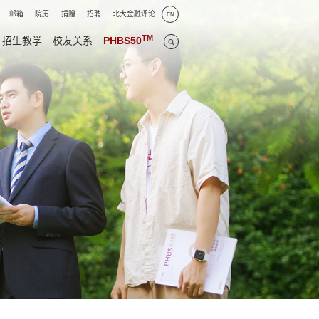
邮箱
院历
捐赠
招聘
北大金融评论
EN
TM
招生教学
校友关系
PHBS50