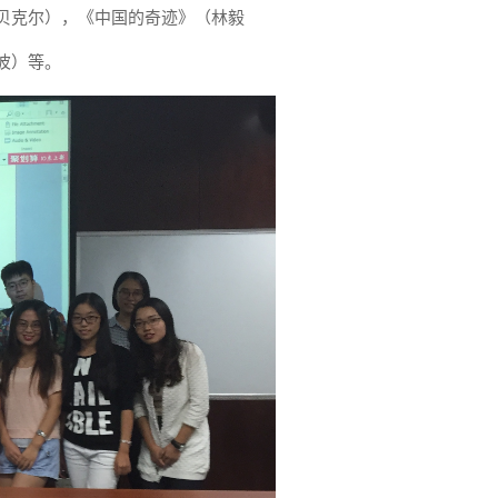
贝克尔），《中国的奇迹》（林毅
波）等。