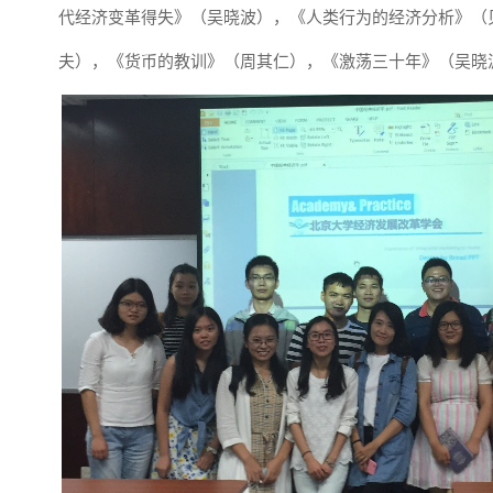
代经济变革得失》（吴晓波），《人类行为的经济分析》（
夫），《货币的教训》（周其仁），《激荡三十年》（吴晓