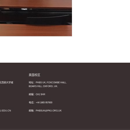
英国校区
区西丽大学城
地址：PHBS UK, FOXCOMBE HALL,
BOARS HILL, OXFORD, UK.
邮编：OX1 5HR
电话：+44 1865 957600
U.EDU.CN
邮箱：PHBSUK@PKU.ORG.UK