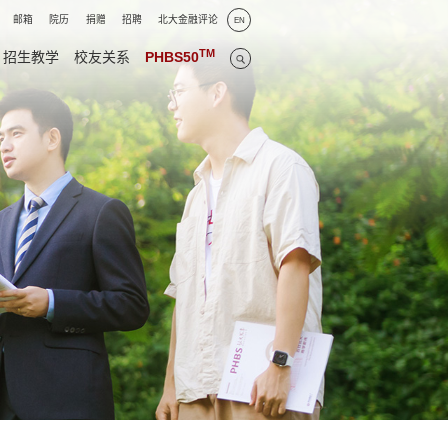
邮箱
院历
捐赠
招聘
北大金融评论
EN
TM
招生教学
校友关系
PHBS50