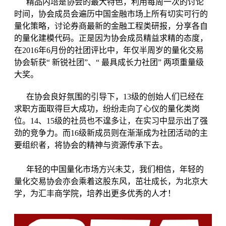
精品内培是协会的最大特色，利用每周一次的讨论
时间，协会成员会遍历中国金融市场上所有切实可行的
量化策略，
讨论券商最新的金融工程类研报，分享各自
的量化建模代码。正是因为协会成员精益求精的态度，
在2016年6月份的社团评比中，年仅半周岁的量化交易
协会斩
获“ 新锐社团”、“ 最具成长力社团” 两项重量级
大奖。
在协会良好氛围的引导下，13级的创始人们已经在
求职方面取得巨大成功，纷纷走向了心仪的量化类岗
位。14、15级的社员也不遑多让，在实习中显示出了强
劲的竞争力。而
16级新成员则在渐渐成为社团活动的主
要组织者，将协会的精神与资源传承下去。
年轻的中国量化市场方兴未艾，我们相信，年轻的
量化交易协会亦会乘着这股东风，茁壮成长，为北京大
学，为汇丰商学院，培养出更多优秀的人才！