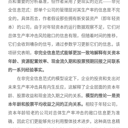
点和重要的分析基准，但作者采用了更现实的范式——非完
全信息范式：即单个公司的管理层对其生产率的信息是不完
全的。具体而言，作者假设那些拥有新安装资产（即年轻资
本）的公司，由于对年轻资本的运行数据观察不足，它们对
总体生产率冲击风险敞口的信息有限，但随着时间的推移，
它们会收到嘈杂的信号，通过参数学习更新它们的信息。该
项研究表明，
非完全信息范式能够更加一致地解释有关资本
年龄、资源配置效率、现金流久期和股票预期回报之间联系
的一系列经验事实。
在非完全信息范式的模型设定下，企业的投资和支出对
未来生产率冲击具有内生反应，这解释了企业层面的资本年
龄、股票收益和现金流久期之间的关系。
模型的推论一是资
本年龄和股票平均收益之间的正向关系。
相较于年轻公司，
资本年龄较老的公司对总体生产率冲击的敞口信息更为准
确，因此它们更能够充分利用整体技术进步。这种高信息精