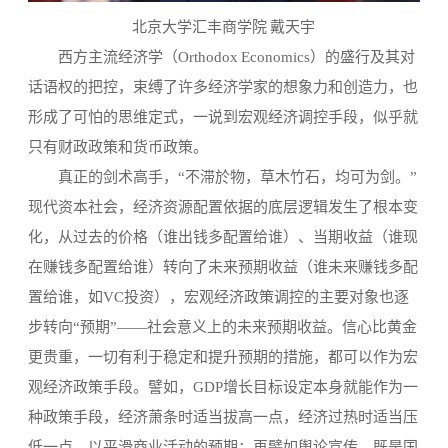
北京大学汇丰商学院 戴天宇
西方主流经济学（Orthodox Economics）的盛行及其对
话语权的把控，束缚了许多经济学家的想象力和创造力，也
形成了可怕的思维定式，一说到宏观经济调控手段，似乎就
只有财政政策和货币政策。
真正的剑术高手，“不滞於物，草木竹石，均可为剑。”
现代资本社会，经济资源配置依据的底层逻辑发生了根本变
化，从过去的价格（谁出钱多配置给谁）、当期收益（谁现
在赚钱多配置给谁）转向了未来预期收益（谁未来赚钱多配
置给谁，如VC投资），宏观经济政策调控的主要对象也逐
步转向“预期”——社会意义上的未来预期收益。信心比黄金
更贵重，一切有利于稳定和提升预期的措施，都可以作为宏
观经济政策手段。譬如，GDP增长目标设定本身就能作为一
种政策手段，经济萧条时适当拔高一点，经济过热时适当压
低一点，以平滑商业活动的预期；再譬如舆论宣传，既是国