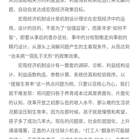
从而借助相关方的利益追求、利益博弈和系统运行来化解问
题，自动自发达成宏观经济政策目标。
宏观经济机制设计是机制设计理论在宏观经济中的运
用，设计的目的，不是为了“加强监管”，而是寻求“如何不
管”，即要从事后的查办惩处、事中的分权制衡走向事前的
精巧设计，从源头上消解问题产生的主客观条件，从而达到
“治未病”“弭乱于无形”的政策效果。
宏观经济机制设计有一整套的调研、诊断、利益结构设
计、利益函数构造、参数计算、系统仿真和检验程序。以
“提振生育率”这一热点问题为例，只要以百姓心为心，我们
就不难发现：将问题归咎于养育成本过高是表面化、片面化
的认知，改革开放之初那么低的收入水平、那么难的生活状
况都没压制生育率，因为在那时候，孩子就是憧憬和希望，
孩子多了成功几率大。现在的问题是，社会阶层固化，上升
通道堰塞，正直的人往往缺少机会，“打工人”翻身的可能越