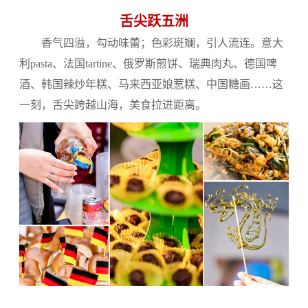
舌尖跃五洲
香气四溢，勾动味蕾；色彩斑斓，引人流连。意大
利pasta、法国tartine、俄罗斯煎饼、瑞典肉丸、德国啤
酒、韩国辣炒年糕、马来西亚娘惹糕、中国糖画……这
一刻，舌尖跨越山海，美食拉进距离。