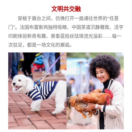
文明共交
融
穿梭于展台之间，仿佛打开一扇通往世界的“任意
门”。法国布雷斯鸡独特吸睛、中国茶道沉静雅致、活字
印刷体验新奇有趣、景泰蓝掐丝珐琅流光溢彩……每一
次驻足，都是一场文化的邂逅。